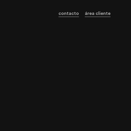
contacto
área cliente
royectos europeos
ceso a la red