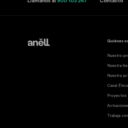
Llámanos al
900 103 247
Contacto
Quiénes s
Nuestro pr
Nuestra his
Nuestra act
Canal Étic
Proyectos
Actuaciones
Trabaja co