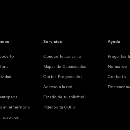
omos
Servicios
Ayuda
opósito
Conoce tu consumo
Preguntas f
toria
Mapas de Capacidades
Normativa
ividad
Cortes Programados
Contacto
o
Acceso a la red
Documentac
 europeos
Estado de tu solicitud
 en el territorio
Pídenos tu CUPS
n nosotros