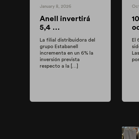
January 8, 2026
Oct
Anell invertirá
1
5,4 ...
oc
La filial distribuidora del
El
grupo Estabanell
sid
incrementa en un 6% la
Las
inversión prevista
por
respecto a la […]