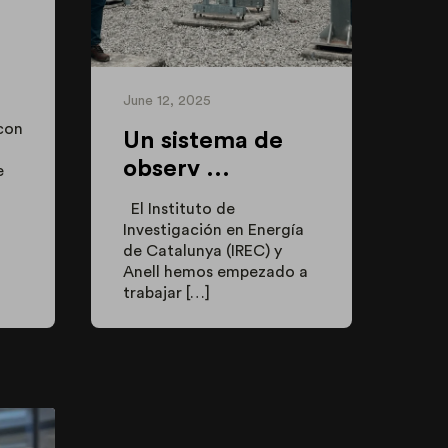
June 12, 2025
con
Un sistema de
observ ...
e
El Instituto de
Investigación en Energía
de Catalunya (IREC) y
Anell hemos empezado a
trabajar […]