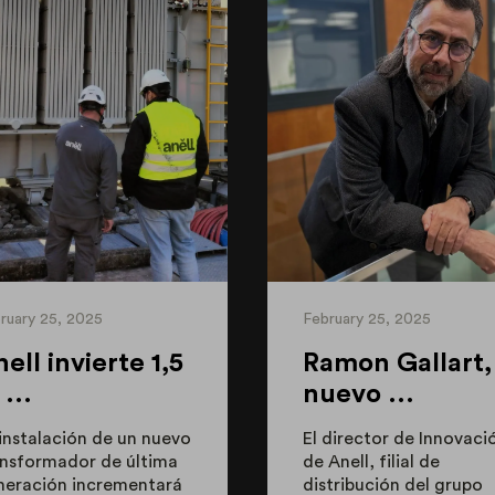
ruary 25, 2025
February 25, 2025
ell invierte 1,5
Ramon Gallart,
...
nuevo ...
instalación de un nuevo
El director de Innovaci
ansformador de última
de Anell, filial de
neración incrementará
distribución del grupo