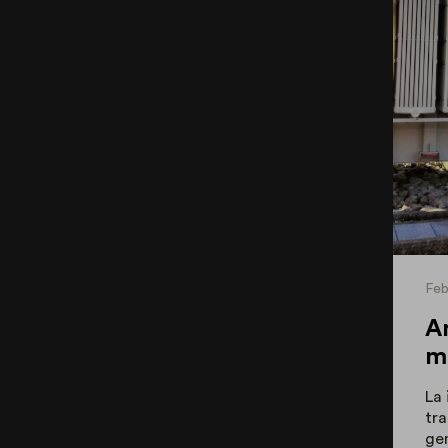
Feb
An
m 
La 
tr
ge