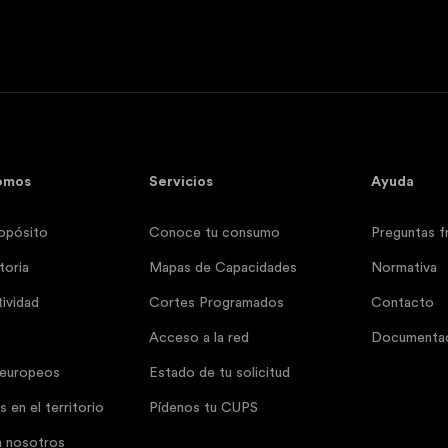
omos
Servicios
Ayuda
opósito
Conoce tu consumo
Preguntas f
toria
Mapas de Capacidades
Normativa
ividad
Cortes Programados
Contacto
o
Acceso a la red
Documentac
 europeos
Estado de tu solicitud
 en el territorio
Pídenos tu CUPS
n nosotros