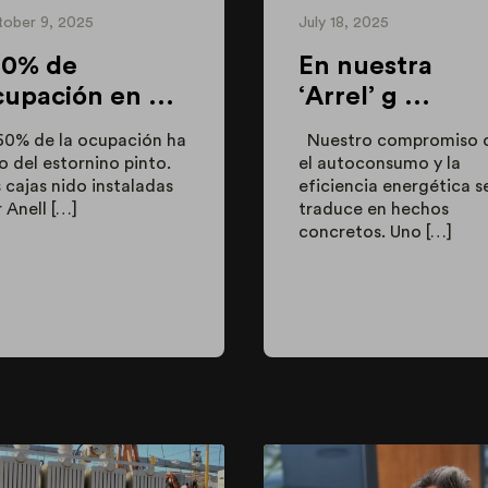
ober 9, 2025
July 18, 2025
00% de
En nuestra
upación en ...
‘Arrel’ g ...
 60% de la ocupación ha
Nuestro compromiso 
o del estornino pinto.
el autoconsumo y la
 cajas nido instaladas
eficiencia energética s
 Anell […]
traduce en hechos
concretos. Uno […]