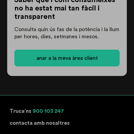
Saber què i com consumeixes
no ha estat mai tan fàcil i
transparent
Consulta quin ús fas de la potència i la llum
per hores, dies, setmanes i mesos.
anar a la meva àrea client
Truca’ns
900 103 247
contacta amb nosaltres