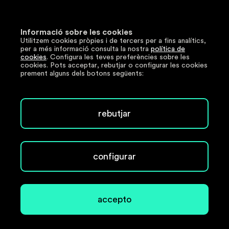
Documentació tècnica
Informació sobre les cookies
Utilitzem cookies pròpies i de tercers per a fins analítics,
Segueix-nos
per a més informació consulta la nostra
política de
cookies
. Configura les teves preferències sobre les
cookies. Pots acceptar, rebutjar o configurar les cookies
LinkedIn
prement alguns dels botons següents:
Copyright © 2026 www.e-anell.cat. Tots els drets
rebutjar
reservats.
Avís legal
Política de privacitat
configurar
Política de cookies
Política de seguretat
accepto