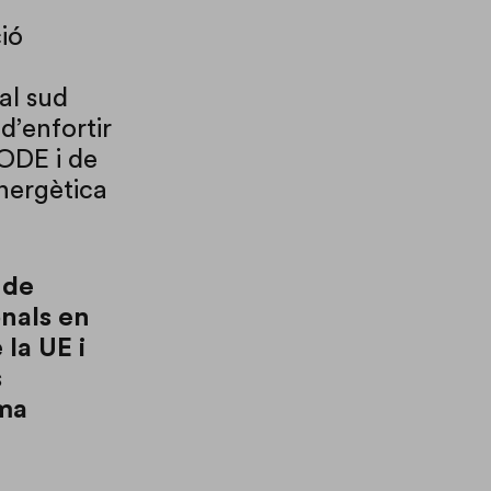
ió
al sud
d’enfortir
EODE i de
energètica
 de
onals en
 la UE i
s
ema