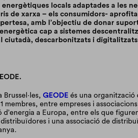
 energètiques locals adaptades a les ne
ris de xarxa – els consumidors- aprofita
pertesa, amb l’objectiu de donar suport
 energètica cap a sistemes descentralitz
l ciutadà, descarbonitzats i digitalitzats
GEODE.
 Brussel·les,
GEODE
és una organització
81 membres, entre empreses i associacions
ó d’energia a Europa, entre els que figure
distribuïdores i una associació de distrib
anya.