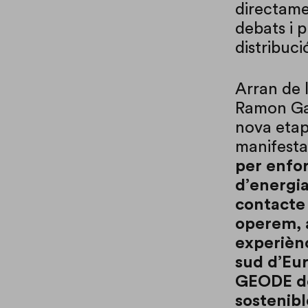
directame
debats i p
distribuc
Arran de 
Ramon Gal
nova etapa
manifest
per enfor
d’energia
contacte 
operem, 
experiènc
sud d’Eur
GEODE de
sostenibl