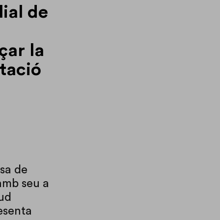
lial de
çar la
ntació
sa de
mb seu a
sud
esenta