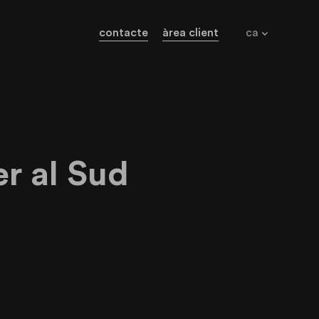
contacte
àrea client
ca
ojectes europeus
cés a la xarxa
r al Sud