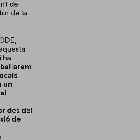
ent de
tor de la
EODE,
 aquesta
i ha
eballarem
locals
m un
al
or des del
sió de
m