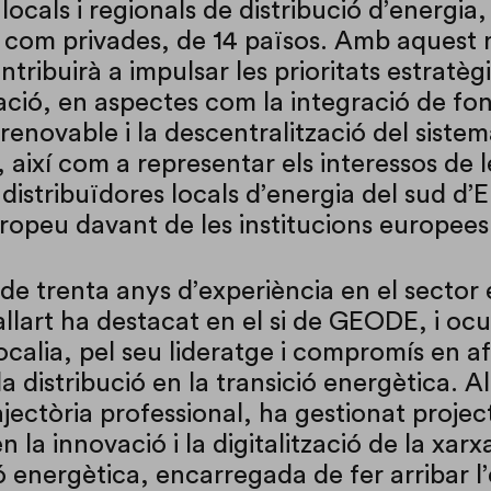
ocals i regionals de distribució d’energia,
 com privades, de 14 països. Amb aquest 
ntribuirà a impulsar les prioritats estratè
zació, en aspectes com la integració de fon
renovable i la descentralització del siste
 així com a representar els interessos de l
distribuïdores locals d’energia del sud d’
uropeu davant de les institucions europees
e trenta anys d’experiència en el sector 
lart ha destacat en el si de GEODE, i ocu
ocalia, pel seu lideratge i compromís en a
a distribució en la transició energètica. Al
ajectòria professional, ha gestionat projec
n la innovació i la digitalització de la xarx
ó energètica, encarregada de fer arribar l