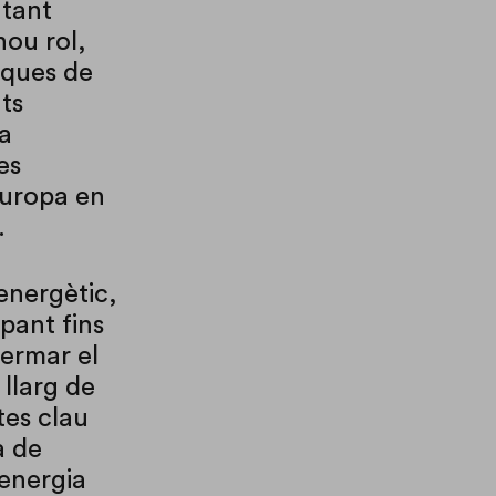
 tant
nou rol,
giques de
ts
ma
es
Europa en
.
energètic,
pant fins
fermar el
 llarg de
tes clau
a de
’energia