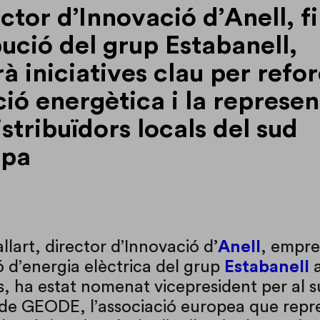
ector d’Innovació d’Anell, fi
bució del grup Estabanell,
rà iniciatives clau per refor
ció energètica i la represe
istribuïdors locals del sud
opa
lart, director d’Innovació d
’
Anell
, empre
ó d’energia elèctrica del grup
Estabanell
a
s, ha estat nomenat vicepresident per al 
de GEODE, l’associació europea que repr