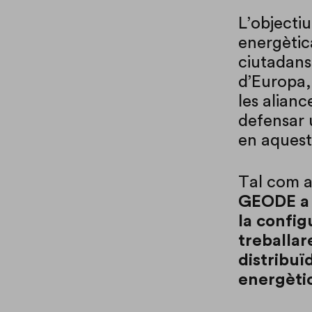
L’objecti
energètica
ciutadans
d’Europa, 
les alian
defensar 
en aquest
Tal com a
GEODE a B
la config
treballar
distribuï
energèti