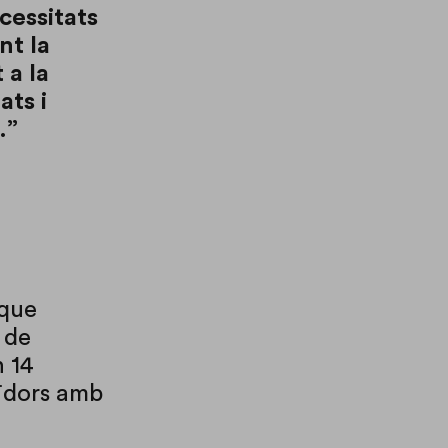
cessitats
nt la
 a la
ats i
.”
 que
 de
n 14
uïdors amb