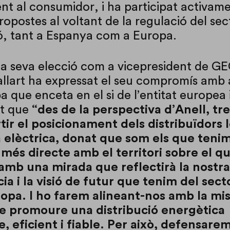
nt al consumidor, i ha participat activam
ropostes al voltant de la regulació del sec
ió, tant a Espanya com a Europa.
la seva elecció com a vicepresident de G
lart ha expressat el seu compromís amb
 que enceta en el si de l’entitat europea 
at que
“des de la perspectiva d’Anell, tr
tir el posicionament dels distribuïdors 
 elèctrica, donat que som els que teni
més directe amb el territori sobre el qu
amb una mirada que reflectirà la nostra
ia i la visió de futur que tenim del sect
opa. I ho farem alineant-nos amb la mis
 promoure una distribució energètica
e, eficient i fiable. Per això, defensare