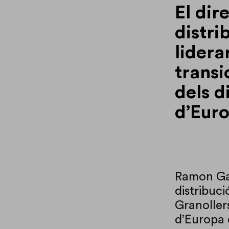
El dir
distri
lidera
transi
dels d
d’Eur
Ramon Gal
distribuci
Granoller
d’Europa 