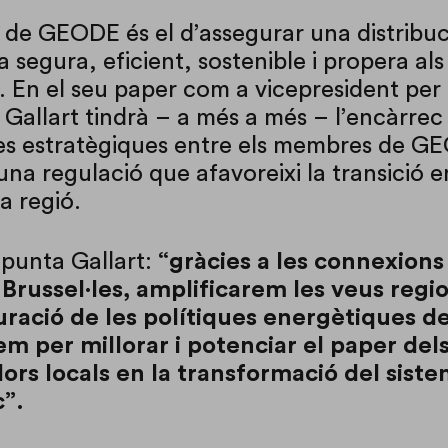
u de GEODE és el d’assegurar una distribuc
 segura, eficient, sostenible i propera als
. En el seu paper com a vicepresident per 
Gallart tindrà – a més a més – l’encàrrec 
ces estratègiques entre els membres de G
una regulació que afavoreixi la transició 
a regió.
punta Gallart:
“gràcies a les connexions
russel·les, amplificarem les veus regi
uració de les polítiques energètiques de
em per millorar i potenciar el paper del
dors locals en la transformació del sist
c”.