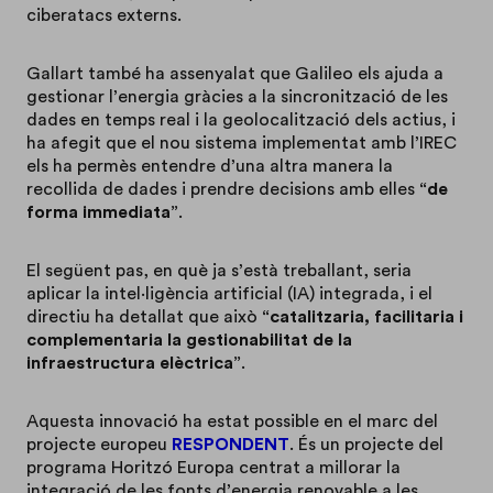
ciberatacs externs.
Gallart també ha assenyalat que Galileo els ajuda a
gestionar l’energia gràcies a la sincronització de les
dades en temps real i la geolocalització dels actius, i
ha afegit que el nou sistema implementat amb l’IREC
els ha permès entendre d’una altra manera la
recollida de dades i prendre decisions amb elles
“de
forma immediata”
.
El següent pas, en què ja s’està treballant, seria
aplicar la intel·ligència artificial (IA) integrada, i el
directiu ha detallat que això
“catalitzaria, facilitaria i
complementaria la gestionabilitat de la
infraestructura elèctrica”
.
Aquesta innovació ha estat possible en el marc del
projecte europeu
RESPONDENT
. És un projecte del
programa Horitzó Europa centrat a millorar la
integració de les fonts d’energia renovable a les