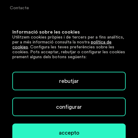
Contacte
Documentació tècnica
Informació sobre les cookies
Utilitzem cookies pròpies i de tercers per a fins analítics,
Segueix-nos
per a més informació consulta la nostra
política de
cookies
. Configura les teves preferències sobre les
cookies. Pots acceptar, rebutjar o configurar les cookies
LinkedIn
prement alguns dels botons següents:
Copyright © 2026 www.e-anell.cat. Tots els drets
rebutjar
reservats.
Avís legal
Política de privacitat
configurar
Política de cookies
Política de seguretat
accepto