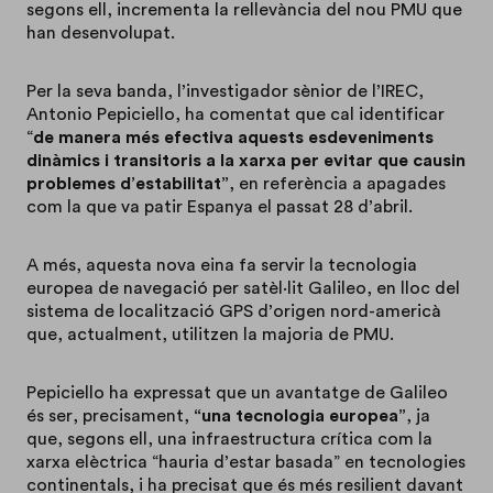
segons ell, incrementa la rellevància del nou PMU que
han desenvolupat.
Per la seva banda, l’investigador sènior de l’IREC,
Antonio Pepiciello, ha comentat que cal identificar
“
de manera més efectiva aquests esdeveniments
dinàmics i transitoris a la xarxa per evitar que causin
problemes d’estabilitat”
, en referència a apagades
com la que va patir Espanya el passat 28 d’abril.
A més, aquesta nova eina fa servir la tecnologia
europea de navegació per satèl·lit Galileo, en lloc del
sistema de localització GPS d’origen nord-americà
que, actualment, utilitzen la majoria de PMU.
Pepiciello ha expressat que un avantatge de Galileo
és ser, precisament,
“una tecnologia europea”
, ja
que, segons ell, una infraestructura crítica com la
xarxa elèctrica “hauria d’estar basada” en tecnologies
continentals, i ha precisat que és més resilient davant