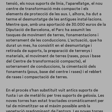
tensió, els nous suports de línia, l’aparellatge, el nou
centre de transformació més compacte i els
elements de protecció de les aus. I, alhora, ha dut a
terme el desmuntatge de les antigues instal·lacions.
Mentre que, amb una aportació de 30.000 euros de la
Diputació de Barcelona, el Parc ha assumit les
tasques de moviment de terres, fonamentacions i
soterrament de les conduccions. L’actuació, que ha
durat un mes, ha consistit en el desmuntatge i
retirada de suports, la preparació de terrenys i
materials, el moviment de terres (rases, pous i base
del Centre de transformació compacte), el
soterrament de conduccions, la cimentació dels
fonaments (pous, base del centre i rases) i el reblert
de rases i compactació de terres.
En el procés s’han substituït vuit antics suports de
fusta i un de metàl·lic per tres suports de gelosia. Les
noves torres han estat tractades cromàticament per
tal de mimetitzar-se el màxim possible amb la
vegetació predominant de l’entorn. Les noves torres